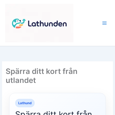
Hoppa
till
innehåll
Spärra ditt kort från
utlandet
Lathund
Spärra ditt kort från